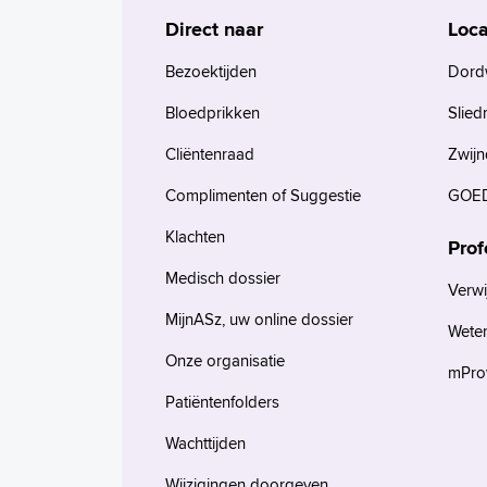
Direct naar
Loca
Bezoektijden
Dord
Bloedprikken
Slied
Cliëntenraad
Zwijn
Complimenten of Suggestie
GOED
Klachten
Prof
Medisch dossier
Verwi
MijnASz, uw online dossier
Wete
Onze organisatie
mProv
Patiëntenfolders
Wachttijden
Wijzigingen doorgeven