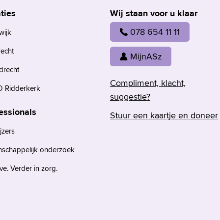
ties
Wij staan voor u klaar
078 654 11 11
wijk
recht
MijnASz
drecht
Compliment, klacht,
 Ridderkerk
suggestie?
essionals
Stuur een kaartje en doneer
jzers
nschappelijk onderzoek
e. Verder in zorg.