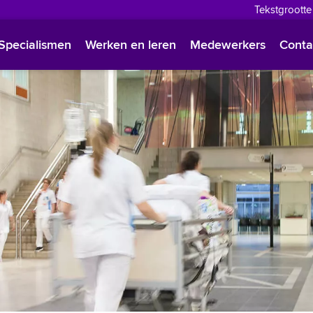
Tekstgrootte
English
Specialismen
Werken en leren
Medewerkers
Conta
Françai
Polski
Türkçe
Arabisc