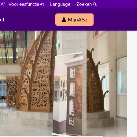
+
 A
Voorleesfunctie
Language
Zoeken
ct
MijnASz
s
h