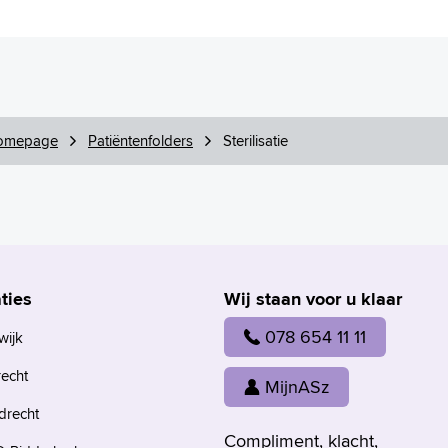
omepage
Patiëntenfolders
Sterilisatie
ties
Wij staan voor u klaar
078 654 11 11
wijk
recht
MijnASz
drecht
Compliment, klacht,