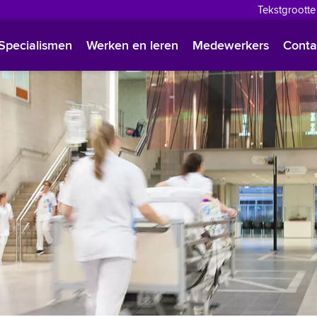
Tekstgrootte
English
Specialismen
Werken en leren
Medewerkers
Conta
Françai
Polski
Türkçe
Arabisc