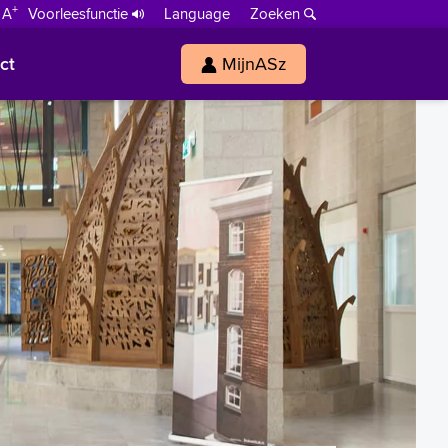
+
 A
Voorleesfunctie
Language
Zoeken
ct
MijnASz
s
h