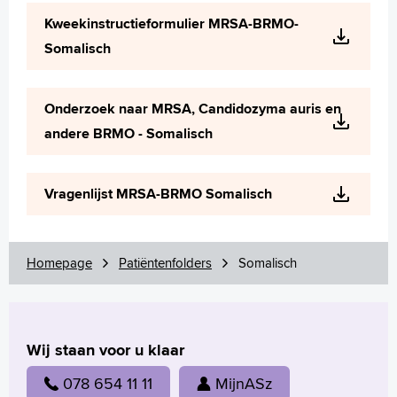
Wetenschappelijk onderzoek
Kweekinstructieformulier MRSA-BRMO-
+
Tekstgrootte A
Somalisch
Voorleesfunctie
Language
Onderzoek naar MRSA, Candidozyma auris en
Zoeken
andere BRMO - Somalisch
English
Français
Vragenlijst MRSA-BRMO Somalisch
Polski
Türkçe
Arabisch
Homepage
Patiëntenfolders
Somalisch
Wij staan voor u klaar
078 654 11 11
MijnASz