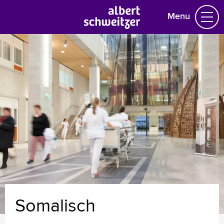
Menu
Homepage
Praktische informatie
Specialismen
Werken en leren
Medewerkers
Contact
MijnASz
Somalisch
Verwijzers