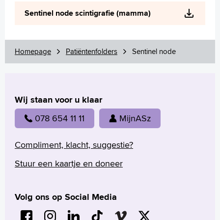
Wetenschappelijk onderzoek
Sentinel node scintigrafie (mamma)
+
Tekstgrootte A
Voorleesfunctie
Language
Homepage
Patiëntenfolders
Sentinel node
Zoeken
English
Wij staan voor u klaar
Français
Polski
078 654 11 11
MijnASz
Türkçe
Arabisch
Compliment, klacht, suggestie?
Stuur een kaartje en doneer
Volg ons op Social Media