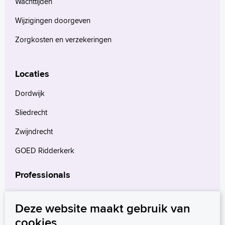
Wachttijden
Wijzigingen doorgeven
Zorgkosten en verzekeringen
Locaties
Dordwijk
Sliedrecht
Zwijndrecht
GOED Ridderkerk
Professionals
Verwijzers
Deze website maakt gebruik van
Wetenschappelijk onderzoek
cookies