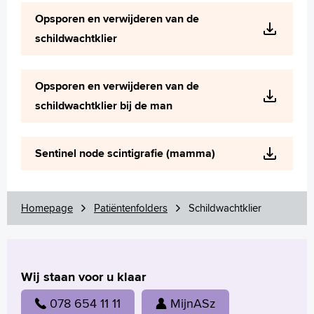
Wetenschappelijk onderzoek
Opsporen en verwijderen van de
+
Tekstgrootte A
schildwachtklier
Voorleesfunctie
Language
Opsporen en verwijderen van de
Zoeken
schildwachtklier bij de man
English
Français
Sentinel node scintigrafie (mamma)
Polski
Türkçe
Arabisch
Homepage
Patiëntenfolders
Schildwachtklier
Wij staan voor u klaar
078 654 11 11
MijnASz