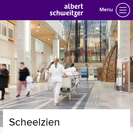
Menu
Homepage
Praktische informatie
Specialismen
Werken en leren
Medewerkers
Contact
MijnASz
Scheelzien
Verwijzers