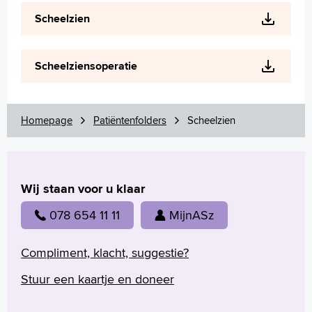
Wetenschappelijk onderzoek
Scheelzien
+
Tekstgrootte A
Voorleesfunctie
Scheelziensoperatie
Language
Zoeken
Homepage
Patiëntenfolders
Scheelzien
English
Français
Polski
Türkçe
Wij staan voor u klaar
Arabisch
078 654 11 11
MijnASz
Compliment, klacht, suggestie?
Stuur een kaartje en doneer