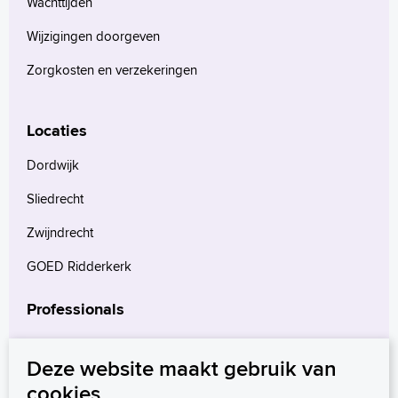
Wachttijden
Wijzigingen doorgeven
Zorgkosten en verzekeringen
Locaties
Dordwijk
Sliedrecht
Zwijndrecht
GOED Ridderkerk
Professionals
Verwijzers
Deze website maakt gebruik van
Wetenschappelijk onderzoek
cookies