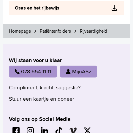
Wetenschappelijk onderzoek
Osas en het rijbewijs
+
Tekstgrootte A
Voorleesfunctie
Language
Homepage
Patiëntenfolders
Rijvaardigheid
Zoeken
English
Wij staan voor u klaar
Français
Polski
078 654 11 11
MijnASz
Türkçe
Arabisch
Compliment, klacht, suggestie?
Stuur een kaartje en doneer
Volg ons op Social Media