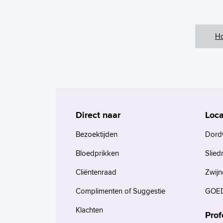
H
Direct naar
Loca
Bezoektijden
Dord
Bloedprikken
Slied
Cliëntenraad
Zwijn
Complimenten of Suggestie
GOED
Klachten
Prof