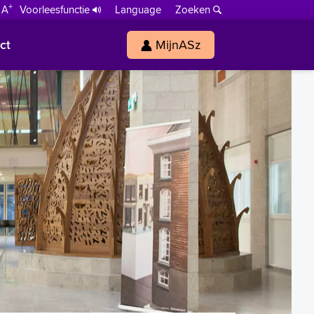
+
 A
Voorleesfunctie
Language
Zoeken
ct
MijnASz
s
h