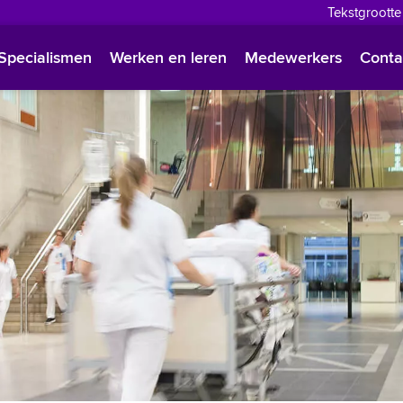
Tekstgrootte
English
Specialismen
Werken en leren
Medewerkers
Conta
Françai
Polski
Türkçe
Arabisc