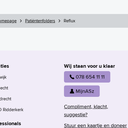
omepage
Patiëntenfolders
Reflux
ties
Wij staan voor u klaar
078 654 11 11
wijk
recht
MijnASz
drecht
Compliment, klacht,
 Ridderkerk
suggestie?
essionals
Stuur een kaartje en doneer