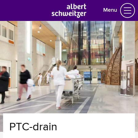
Menu
Homepage
Praktische informatie
Specialismen
Werken en leren
Medewerkers
Contact
MijnASz
PTC-drain
Verwijzers