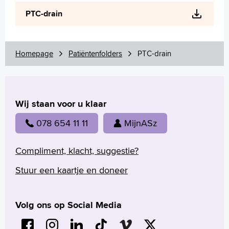
Wetenschappelijk onderzoek
PTC-drain
+
Tekstgrootte A
Voorleesfunctie
Language
Homepage
Patiëntenfolders
PTC-drain
Zoeken
English
Wij staan voor u klaar
Français
Polski
078 654 11 11
MijnASz
Türkçe
Arabisch
Compliment, klacht, suggestie?
Stuur een kaartje en doneer
Volg ons op Social Media