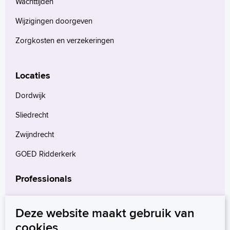
Wachttijden
Wijzigingen doorgeven
Zorgkosten en verzekeringen
Locaties
Dordwijk
Sliedrecht
Zwijndrecht
GOED Ridderkerk
Professionals
Verwijzers
Deze website maakt gebruik van
Wetenschappelijk onderzoek
cookies