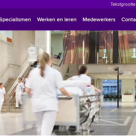
Tekstgrootte
English
Specialismen
Werken en leren
Medewerkers
Conta
Françai
Polski
Türkçe
Arabisc