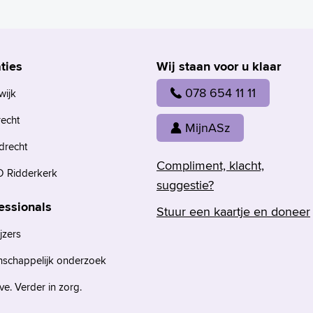
ties
Wij staan voor u klaar
078 654 11 11
wijk
recht
MijnASz
drecht
Compliment, klacht,
 Ridderkerk
suggestie?
essionals
Stuur een kaartje en doneer
jzers
nschappelijk onderzoek
e. Verder in zorg.