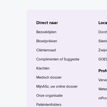
Direct naar
Loca
Bezoektijden
Dord
Bloedprikken
Slied
Cliëntenraad
Zwijn
Complimenten of Suggestie
GOED
Klachten
Prof
Medisch dossier
Verwi
MijnASz, uw online dossier
Wete
Onze organisatie
mProv
Patiëntenfolders