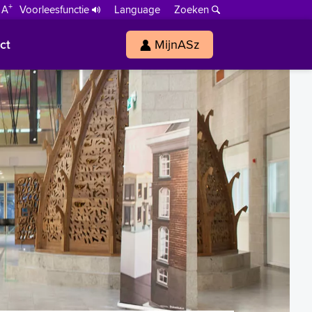
+
 A
Voorleesfunctie
Language
Zoeken
ct
MijnASz
s
h