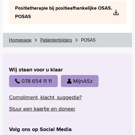
Wetenschappelijk onderzoek
Positietherapie bij positieafhankelijke OSAS.
+
Tekstgrootte A
POSAS
Voorleesfunctie
Language
Zoeken
Homepage
Patiëntenfolders
POSAS
English
Français
Wij staan voor u klaar
Polski
Türkçe
078 654 11 11
MijnASz
Arabisch
Compliment, klacht, suggestie?
Stuur een kaartje en doneer
Volg ons op Social Media