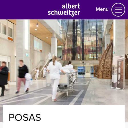
Menu
Homepage
Praktische informatie
Specialismen
Werken en leren
Medewerkers
Contact
MijnASz
POSAS
Verwijzers