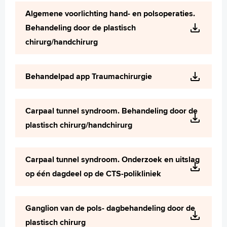
Wetenschappelijk onderzoek
Algemene voorlichting hand- en polsoperaties.
+
Tekstgrootte A
Behandeling door de plastisch
Voorleesfunctie
chirurg/handchirurg
Language
Zoeken
Behandelpad app Traumachirurgie
English
Français
Carpaal tunnel syndroom. Behandeling door de
Polski
plastisch chirurg/handchirurg
Türkçe
Arabisch
Carpaal tunnel syndroom. Onderzoek en uitslag
op één dagdeel op de CTS-polikliniek
Ganglion van de pols- dagbehandeling door de
plastisch chirurg