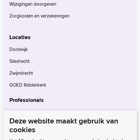
Wijzigingen doorgeven
Zorgkosten en verzekeringen
Locaties
Dordwijk
Sliedrecht
Zwijndrecht
GOED Ridderkerk
Professionals
Verwijzers
Deze website maakt gebruik van
Wetenschappelijk onderzoek
cookies
mProve. Verder in zorg.