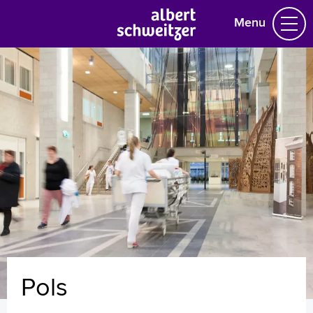
Menu
Homepage
Praktische informatie
Specialismen
Werken en leren
Medewerkers
Contact
MijnASz
Pols
Verwijzers