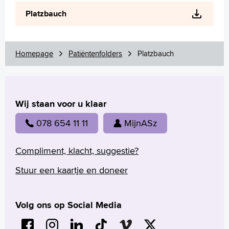
Wetenschappelijk onderzoek
Platzbauch
+
Tekstgrootte A
Voorleesfunctie
Language
Homepage
Patiëntenfolders
Platzbauch
Zoeken
English
Wij staan voor u klaar
Français
Polski
078 654 11 11
MijnASz
Türkçe
Arabisch
Compliment, klacht, suggestie?
Stuur een kaartje en doneer
Volg ons op Social Media