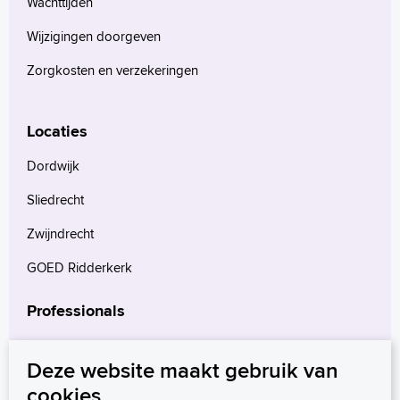
Wachttijden
Wijzigingen doorgeven
Zorgkosten en verzekeringen
Locaties
Dordwijk
Sliedrecht
Zwijndrecht
GOED Ridderkerk
Professionals
Verwijzers
Deze website maakt gebruik van
Wetenschappelijk onderzoek
cookies