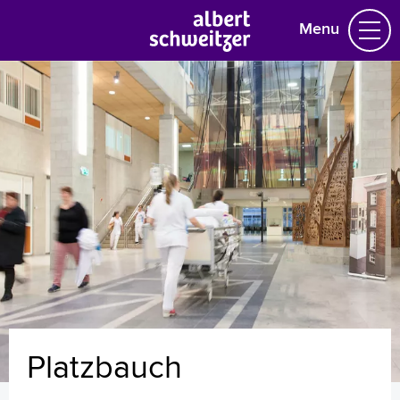
Menu
Homepage
Praktische informatie
Specialismen
Werken en leren
Medewerkers
Contact
MijnASz
Platzbauch
Verwijzers