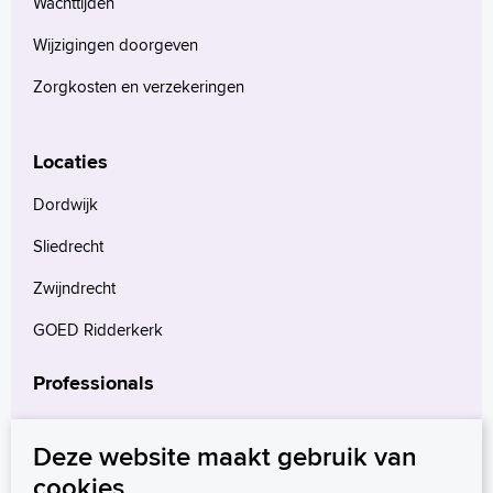
Wachttijden
Wijzigingen doorgeven
Zorgkosten en verzekeringen
Locaties
Dordwijk
Sliedrecht
Zwijndrecht
GOED Ridderkerk
Professionals
Verwijzers
Deze website maakt gebruik van
Wetenschappelijk onderzoek
cookies