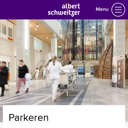
Menu
Homepage
Praktische informatie
Specialismen
Werken en leren
Medewerkers
Contact
MijnASz
Parkeren
Verwijzers