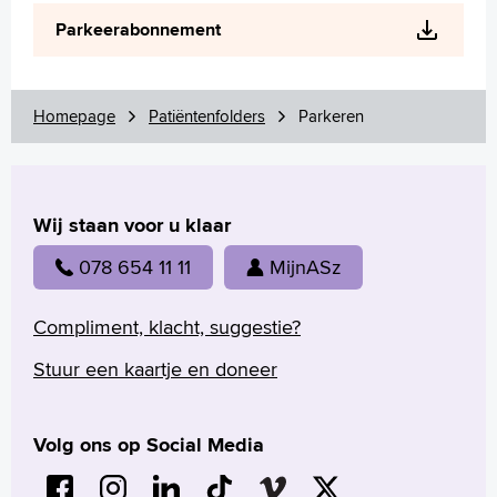
Wetenschappelijk onderzoek
Parkeerabonnement
+
Tekstgrootte A
Voorleesfunctie
Language
Homepage
Patiëntenfolders
Parkeren
Zoeken
English
Wij staan voor u klaar
Français
Polski
078 654 11 11
MijnASz
Türkçe
Arabisch
Compliment, klacht, suggestie?
Stuur een kaartje en doneer
Volg ons op Social Media