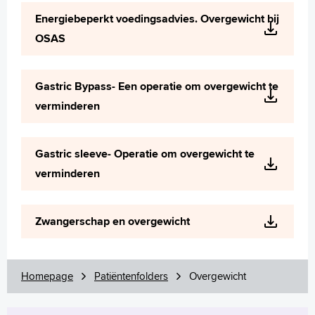
Wetenschappelijk onderzoek
Energiebeperkt voedingsadvies. Overgewicht bij
+
Tekstgrootte A
OSAS
Voorleesfunctie
Language
Gastric Bypass- Een operatie om overgewicht te
Zoeken
verminderen
English
Français
Gastric sleeve- Operatie om overgewicht te
Polski
verminderen
Türkçe
Arabisch
Zwangerschap en overgewicht
Homepage
Patiëntenfolders
Overgewicht