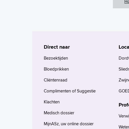
H
Direct naar
Loca
Bezoektijden
Dord
Bloedprikken
Slied
Cliëntenraad
Zwijn
Complimenten of Suggestie
GOED
Klachten
Prof
Medisch dossier
Verwi
MijnASz, uw online dossier
Wete