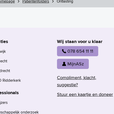
omepage
Patiëntenfolders
Ontlasting
ties
Wij staan voor u klaar
078 654 11 11
wijk
recht
MijnASz
drecht
Compliment, klacht,
 Ridderkerk
suggestie?
essionals
Stuur een kaartje en doneer
jzers
nschappelijk onderzoek