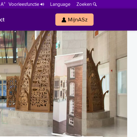
+
 A
Voorleesfunctie
Language
Zoeken
ct
MijnASz
s
h