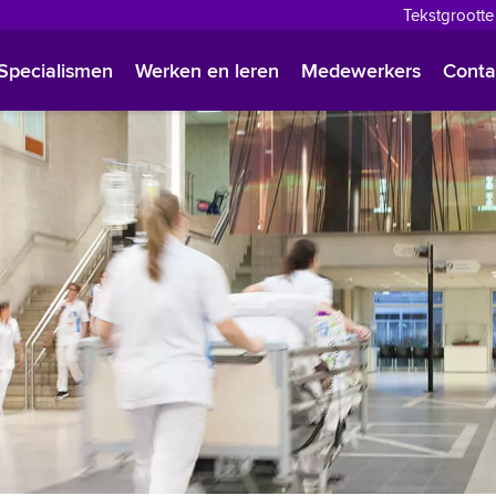
Tekstgrootte
English
Specialismen
Werken en leren
Medewerkers
Conta
Françai
Polski
Türkçe
Arabisc