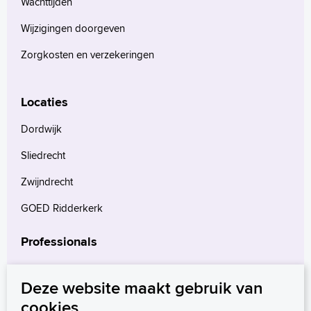
Wachttijden
Wijzigingen doorgeven
Zorgkosten en verzekeringen
Locaties
Dordwijk
Sliedrecht
Zwijndrecht
GOED Ridderkerk
Professionals
Verwijzers
Deze website maakt gebruik van
Wetenschappelijk onderzoek
cookies