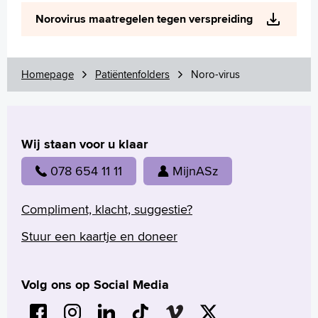
Wetenschappelijk onderzoek
Norovirus maatregelen tegen verspreiding
+
Tekstgrootte A
Voorleesfunctie
Language
Homepage
Patiëntenfolders
Noro-virus
Zoeken
English
Wij staan voor u klaar
Français
Polski
078 654 11 11
MijnASz
Türkçe
Arabisch
Compliment, klacht, suggestie?
Stuur een kaartje en doneer
Volg ons op Social Media