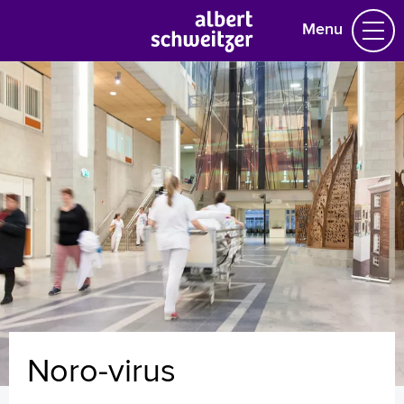
Menu
Homepage
Praktische informatie
Specialismen
Werken en leren
Medewerkers
Contact
MijnASz
Noro-virus
Verwijzers