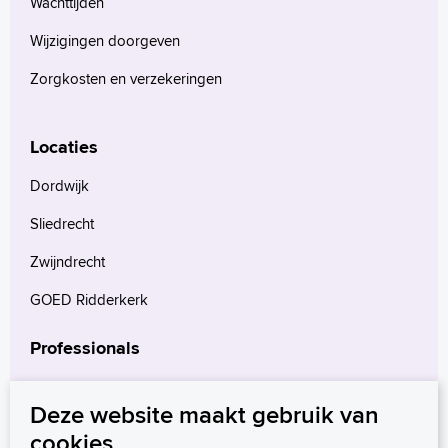
Wachttijden
Wijzigingen doorgeven
Zorgkosten en verzekeringen
Locaties
Dordwijk
Sliedrecht
Zwijndrecht
GOED Ridderkerk
Professionals
Verwijzers
Deze website maakt gebruik van
Wetenschappelijk onderzoek
cookies