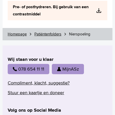
Wetenschappelijk onderzoek
Pre- of posthydreren. Bij gebruik van een
+
Tekstgrootte A
contrastmiddel
Voorleesfunctie
Language
Zoeken
Homepage
Patiëntenfolders
Nierspoeling
English
Français
Wij staan voor u klaar
Polski
Türkçe
078 654 11 11
MijnASz
Arabisch
Compliment, klacht, suggestie?
Stuur een kaartje en doneer
Volg ons op Social Media