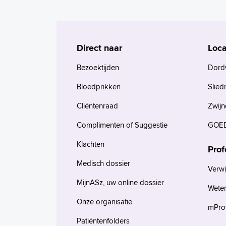
Direct naar
Loca
Bezoektijden
Dord
Bloedprikken
Slied
Cliëntenraad
Zwijn
Complimenten of Suggestie
GOED
Klachten
Prof
Medisch dossier
Verwi
MijnASz, uw online dossier
Wete
Onze organisatie
mProv
Patiëntenfolders