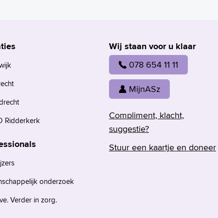
ties
Wij staan voor u klaar
078 654 11 11
wijk
recht
MijnASz
drecht
Compliment, klacht,
 Ridderkerk
suggestie?
essionals
Stuur een kaartje en doneer
jzers
nschappelijk onderzoek
e. Verder in zorg.