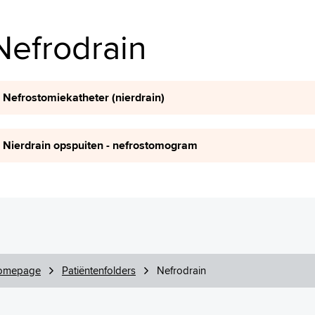
Nefrodrain
Nefrostomiekatheter (nierdrain)
Nierdrain opspuiten - nefrostomogram
omepage
Patiëntenfolders
Nefrodrain