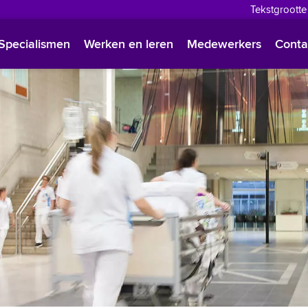
Tekstgrootte
English
Specialismen
Werken en leren
Medewerkers
Conta
Françai
Polski
Türkçe
Arabisc