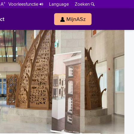
+
 A
Voorleesfunctie
Language
Zoeken
ct
MijnASz
s
h