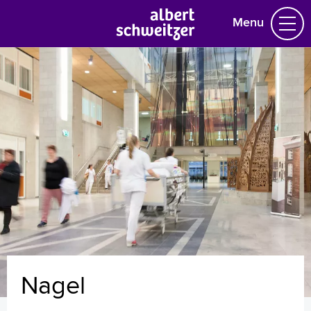
Menu
Homepage
Praktische informatie
Specialismen
Werken en leren
Medewerkers
Contact
MijnASz
Nagel
Verwijzers