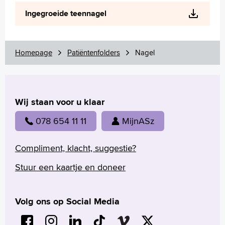
Wetenschappelijk onderzoek
Ingegroeide teennagel
+
Tekstgrootte A
Voorleesfunctie
Language
Homepage
Patiëntenfolders
Nagel
Zoeken
English
Wij staan voor u klaar
Français
Polski
078 654 11 11
MijnASz
Türkçe
Arabisch
Compliment, klacht, suggestie?
Stuur een kaartje en doneer
Volg ons op Social Media