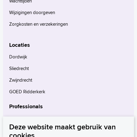
Wachttijden
Wijzigingen doorgeven
Zorgkosten en verzekeringen
Locaties
Dordwijk
Sliedrecht
Zwijndrecht
GOED Ridderkerk
Professionals
Verwijzers
Deze website maakt gebruik van
Wetenschappelijk onderzoek
cookies