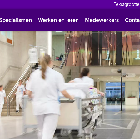
Tekstgrootte
English
Specialismen
Werken en leren
Medewerkers
Conta
Françai
Polski
Türkçe
Arabisc