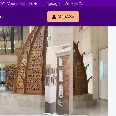
+
 A
Voorleesfunctie
Language
Zoeken
ct
MijnASz
s
h