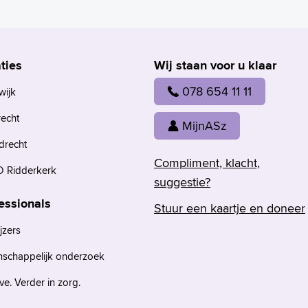
ties
Wij staan voor u klaar
078 654 11 11
wijk
recht
MijnASz
drecht
Compliment, klacht,
 Ridderkerk
suggestie?
essionals
Stuur een kaartje en doneer
jzers
nschappelijk onderzoek
e. Verder in zorg.