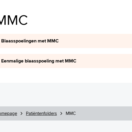
MMC
Blaasspoelingen met MMC
Eenmalige blaasspoeling met MMC
omepage
Patiëntenfolders
MMC