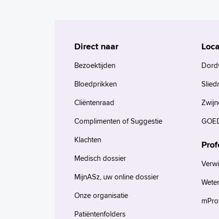
Direct naar
Loca
Bezoektijden
Dord
Bloedprikken
Slied
Cliëntenraad
Zwijn
Complimenten of Suggestie
GOED
Klachten
Prof
Medisch dossier
Verwi
MijnASz, uw online dossier
Wete
Onze organisatie
mProv
Patiëntenfolders