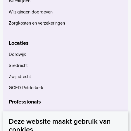
Wachttijden
Wijzigingen doorgeven
Zorgkosten en verzekeringen
Locaties
Dordwijk
Sliedrecht
Zwijndrecht
GOED Ridderkerk
Professionals
Verwijzers
Deze website maakt gebruik van
Wetenschappelijk onderzoek
cookies