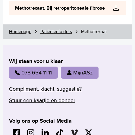
Wetenschappelijk onderzoek
Methotrexaat. Bij retroperitoneale fibrose
+
Tekstgrootte A
Voorleesfunctie
Language
Homepage
Patiëntenfolders
Methotrexaat
Zoeken
English
Wij staan voor u klaar
Français
Polski
078 654 11 11
MijnASz
Türkçe
Arabisch
Compliment, klacht, suggestie?
Stuur een kaartje en doneer
Volg ons op Social Media