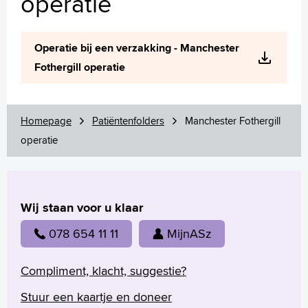
operatie
Wetenschappelijk onderzoek
+
Tekstgrootte A
Operatie bij een verzakking - Manchester
Voorleesfunctie
Fothergill operatie
Language
Zoeken
English
Homepage
Patiëntenfolders
Manchester Fothergill
Français
operatie
Polski
Türkçe
Arabisch
Wij staan voor u klaar
078 654 11 11
MijnASz
Compliment, klacht, suggestie?
Stuur een kaartje en doneer