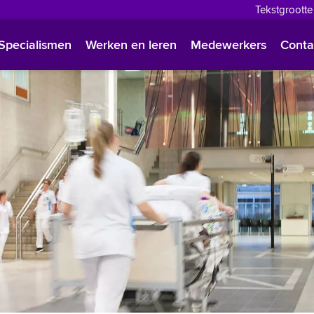
Tekstgrootte
English
Specialismen
Werken en leren
Medewerkers
Conta
Françai
Polski
Türkçe
Arabisc