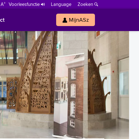
+
 A
Voorleesfunctie
Language
Zoeken
ct
MijnASz
s
h