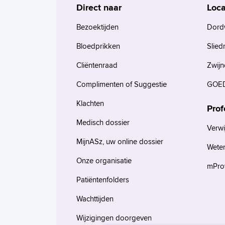
Direct naar
Loca
Bezoektijden
Dord
Bloedprikken
Slied
Cliëntenraad
Zwijn
Complimenten of Suggestie
GOED
Klachten
Prof
Medisch dossier
Verwi
MijnASz, uw online dossier
Wete
Onze organisatie
mProv
Patiëntenfolders
Wachttijden
Wijzigingen doorgeven