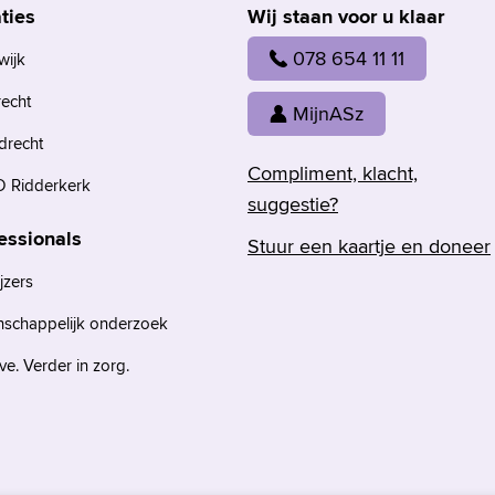
ties
Wij staan voor u klaar
078 654 11 11
wijk
recht
MijnASz
drecht
Compliment, klacht,
 Ridderkerk
suggestie?
essionals
Stuur een kaartje en doneer
jzers
nschappelijk onderzoek
e. Verder in zorg.