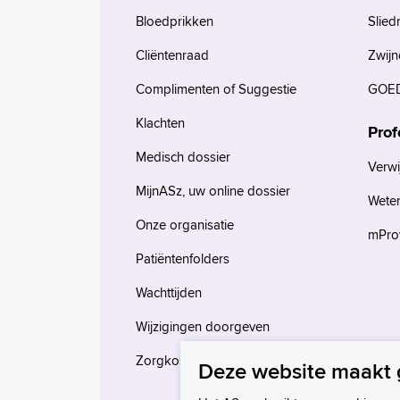
Bloedprikken
Slied
Cliëntenraad
Zwijn
Complimenten of Suggestie
GOED
Klachten
Prof
Medisch dossier
Verwi
MijnASz, uw online dossier
Wete
Onze organisatie
mProv
Patiëntenfolders
Wachttijden
Wijzigingen doorgeven
Zorgkosten en verzekeringen
Deze website maakt 