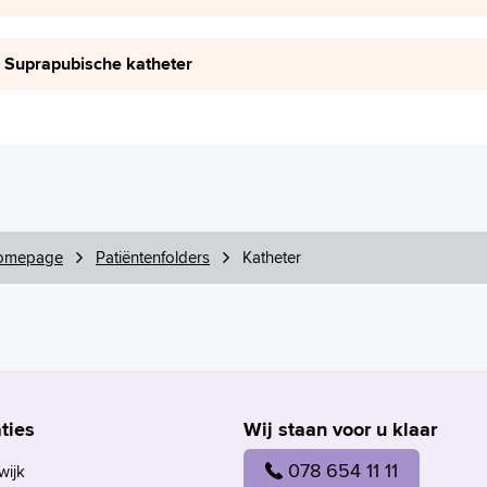
Suprapubische katheter
omepage
Patiëntenfolders
Katheter
ties
Wij staan voor u klaar
078 654 11 11
wijk