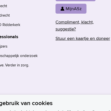
recht
MijnASz
drecht
Compliment, klacht,
 Ridderkerk
suggestie?
essionals
Stuur een kaartje en doneer
jzers
nschappelijk onderzoek
e. Verder in zorg.
gebruik van cookies