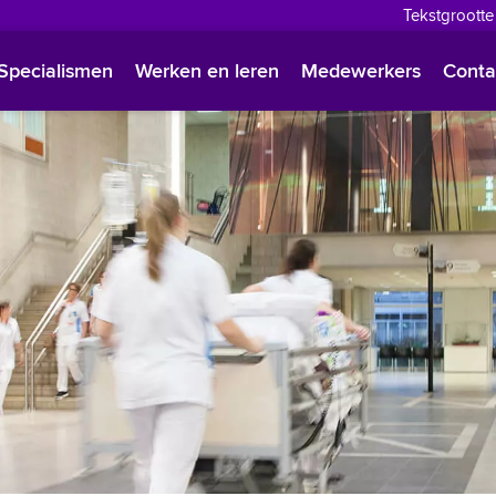
Tekstgrootte
English
Specialismen
Werken en leren
Medewerkers
Conta
Françai
Polski
Türkçe
Arabisc