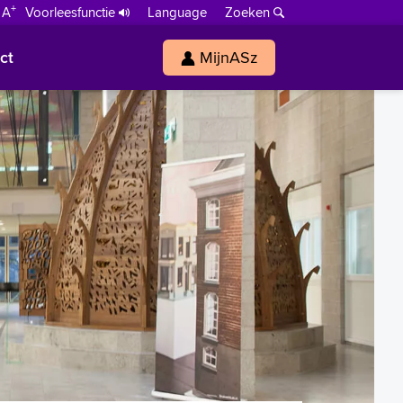
+
 A
Voorleesfunctie
Language
Zoeken
ct
MijnASz
s
h