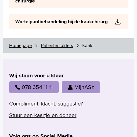
chirurgie
Wortelpuntbehandeling bij de kaakchirurg
Homepage
Patiëntenfolders
Kaak
Wij staan voor u klaar
078 654 11 11
MijnASz
Compliment, klacht, suggestie?
Stuur een kaartje en doneer
Volg ons op Social Media