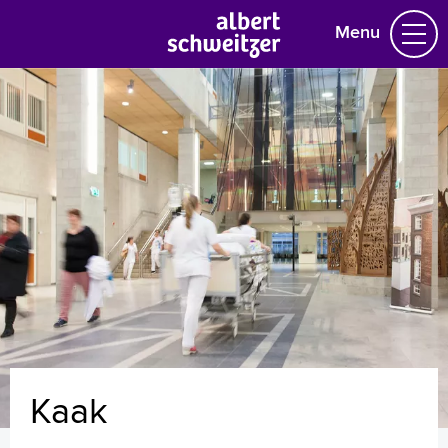
Menu
Homepage
Praktische informatie
Specialismen
Werken en leren
Medewerkers
Contact
MijnASz
Kaak
Verwijzers