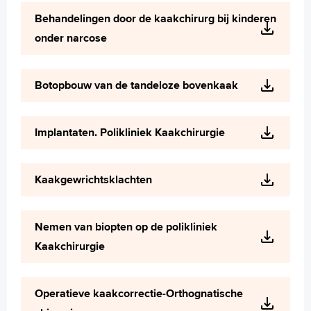
Wetenschappelijk onderzoek
Behandelingen door de kaakchirurg bij kinderen
+
Tekstgrootte A
onder narcose
Voorleesfunctie
Language
Botopbouw van de tandeloze bovenkaak
Zoeken
English
Implantaten. Polikliniek Kaakchirurgie
Français
Polski
Kaakgewrichtsklachten
Türkçe
Arabisch
Nemen van biopten op de polikliniek
Kaakchirurgie
Operatieve kaakcorrectie-Orthognatische