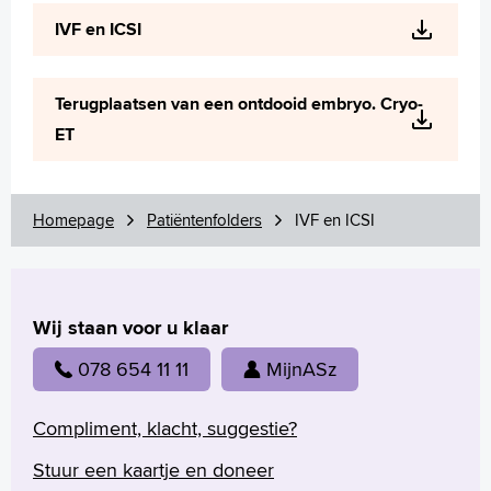
Wetenschappelijk onderzoek
IVF en ICSI
+
Tekstgrootte A
Voorleesfunctie
Terugplaatsen van een ontdooid embryo. Cryo-
Language
ET
Zoeken
English
Homepage
Patiëntenfolders
IVF en ICSI
Français
Polski
Türkçe
Arabisch
Wij staan voor u klaar
078 654 11 11
MijnASz
Compliment, klacht, suggestie?
Stuur een kaartje en doneer