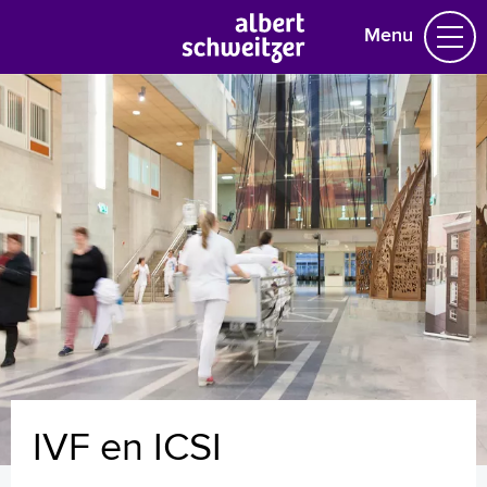
Menu
Homepage
Praktische informatie
Specialismen
Werken en leren
Medewerkers
Contact
MijnASz
IVF en ICSI
Verwijzers