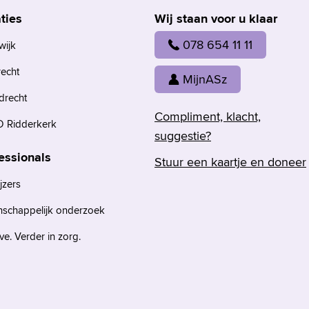
ties
Wij staan voor u klaar
078 654 11 11
wijk
recht
MijnASz
drecht
Compliment, klacht,
 Ridderkerk
suggestie?
essionals
Stuur een kaartje en doneer
jzers
nschappelijk onderzoek
e. Verder in zorg.