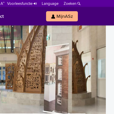
+
 A
Voorleesfunctie
Language
Zoeken
ct
MijnASz
s
h