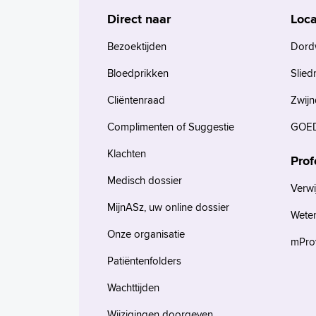
Direct naar
Loca
Bezoektijden
Dord
Bloedprikken
Slied
Cliëntenraad
Zwijn
Complimenten of Suggestie
GOED
Klachten
Prof
Medisch dossier
Verwi
MijnASz, uw online dossier
Wete
Onze organisatie
mProv
Patiëntenfolders
Wachttijden
Wijzigingen doorgeven