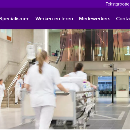
Tekstgrootte
English
Specialismen
Werken en leren
Medewerkers
Conta
Françai
Polski
Türkçe
Arabisc