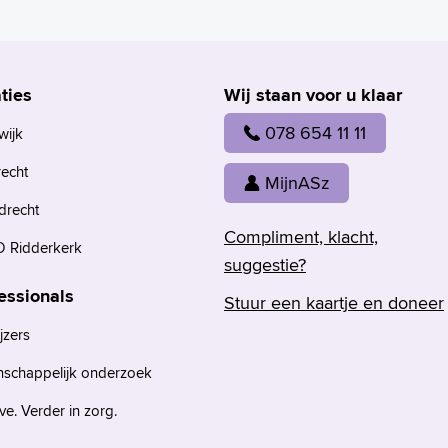
ties
Wij staan voor u klaar
078 654 11 11
wijk
recht
MijnASz
drecht
Compliment, klacht,
 Ridderkerk
suggestie?
essionals
Stuur een kaartje en doneer
jzers
nschappelijk onderzoek
e. Verder in zorg.