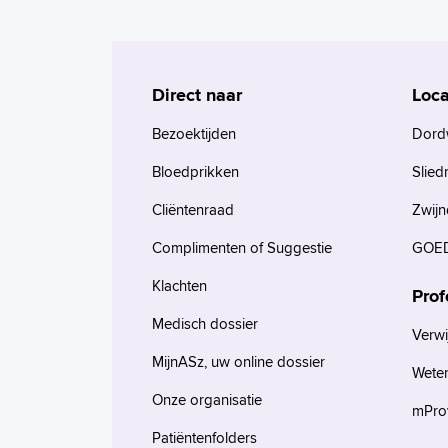
Direct naar
Loca
Bezoektijden
Dord
Bloedprikken
Slied
Cliëntenraad
Zwijn
Complimenten of Suggestie
GOED
Klachten
Prof
Medisch dossier
Verwi
MijnASz, uw online dossier
Wete
Onze organisatie
mProv
Patiëntenfolders