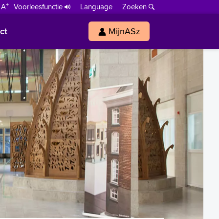
+
 A
Voorleesfunctie
Language
Zoeken
ct
MijnASz
s
h