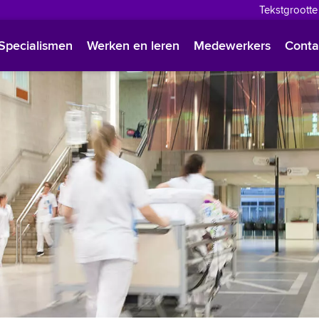
Tekstgrootte
English
Specialismen
Werken en leren
Medewerkers
Conta
Françai
Polski
Türkçe
Arabisc