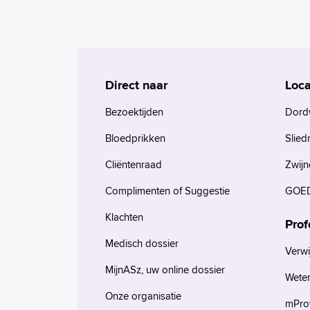
Direct naar
Loca
Bezoektijden
Dord
Bloedprikken
Slied
Cliëntenraad
Zwijn
Complimenten of Suggestie
GOED
Klachten
Prof
Medisch dossier
Verwi
MijnASz, uw online dossier
Wete
Onze organisatie
mProv