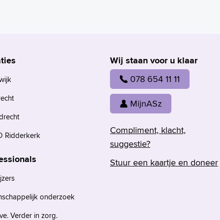
ties
Wij staan voor u klaar
078 654 11 11
wijk
recht
MijnASz
drecht
Compliment, klacht,
 Ridderkerk
suggestie?
essionals
Stuur een kaartje en doneer
jzers
nschappelijk onderzoek
e. Verder in zorg.