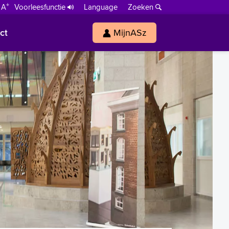
+
 A
Voorleesfunctie
Language
Zoeken
ct
MijnASz
s
h