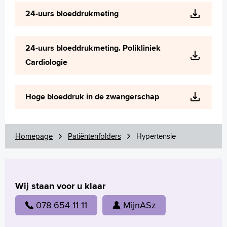
Wetenschappelijk onderzoek
24-uurs bloeddrukmeting
+
Tekstgrootte A
Voorleesfunctie
24-uurs bloeddrukmeting. Polikliniek
Language
Cardiologie
Zoeken
English
Hoge bloeddruk in de zwangerschap
Français
Polski
Türkçe
Homepage
Patiëntenfolders
Hypertensie
Arabisch
Wij staan voor u klaar
078 654 11 11
MijnASz