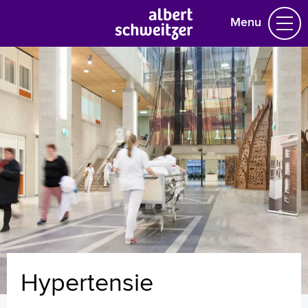
Menu
Homepage
Praktische informatie
Specialismen
Werken en leren
Medewerkers
Contact
MijnASz
Hypertensie
Verwijzers