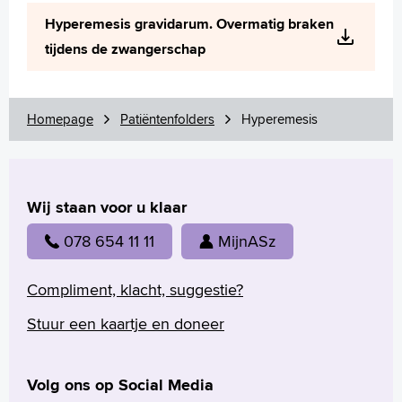
Wetenschappelijk onderzoek
Hyperemesis gravidarum. Overmatig braken
+
Tekstgrootte A
tijdens de zwangerschap
Voorleesfunctie
Language
Zoeken
Homepage
Patiëntenfolders
Hyperemesis
English
Français
Wij staan voor u klaar
Polski
Türkçe
078 654 11 11
MijnASz
Arabisch
Compliment, klacht, suggestie?
Stuur een kaartje en doneer
Volg ons op Social Media