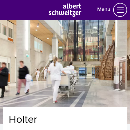
Menu
Homepage
Praktische informatie
Specialismen
Werken en leren
Medewerkers
Contact
MijnASz
Holter
Verwijzers