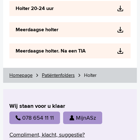
Wetenschappelijk onderzoek
Holter 20-24 uur
+
Tekstgrootte A
Voorleesfunctie
Meerdaagse holter
Language
Zoeken
Meerdaagse holter. Na een TIA
English
Français
Polski
Homepage
Patiëntenfolders
Holter
Türkçe
Arabisch
Wij staan voor u klaar
078 654 11 11
MijnASz
Compliment, klacht, suggestie?