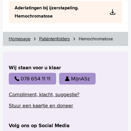
Wetenschappelijk onderzoek
Aderlatingen bij ijzerstapeling.
+
Tekstgrootte A
Hemochromatose
Voorleesfunctie
Language
Zoeken
Homepage
Patiëntenfolders
Hemochromatose
English
Français
Wij staan voor u klaar
Polski
Türkçe
078 654 11 11
MijnASz
Arabisch
Compliment, klacht, suggestie?
Stuur een kaartje en doneer
Volg ons op Social Media