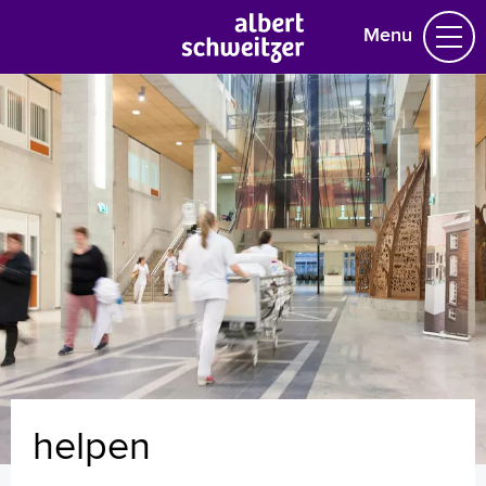
Menu
Homepage
Praktische informatie
Specialismen
Werken en leren
Medewerkers
Contact
MijnASz
helpen
Verwijzers