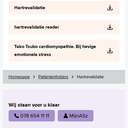
Wetenschappelijk onderzoek
Hartrevalidatie
+
Tekstgrootte A
Voorleesfunctie
hartrevalidatie reader
Language
Zoeken
Tako Tsubo cardiomyopathie. Bij hevige
English
emotionele stress
Français
Polski
Türkçe
Homepage
Patiëntenfolders
Hartrevalidatie
Arabisch
Wij staan voor u klaar
078 654 11 11
MijnASz