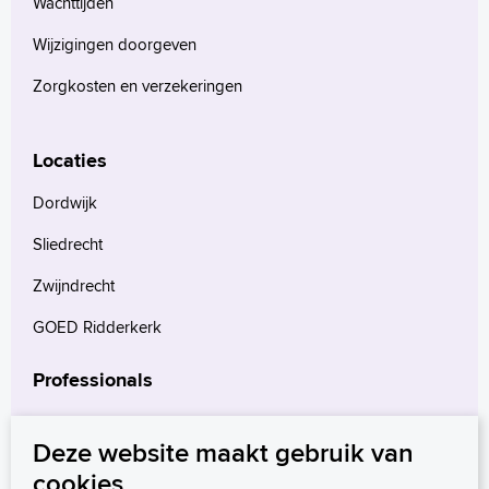
Wachttijden
Wijzigingen doorgeven
Zorgkosten en verzekeringen
Locaties
Dordwijk
Sliedrecht
Zwijndrecht
GOED Ridderkerk
Professionals
Verwijzers
Deze website maakt gebruik van
Wetenschappelijk onderzoek
cookies