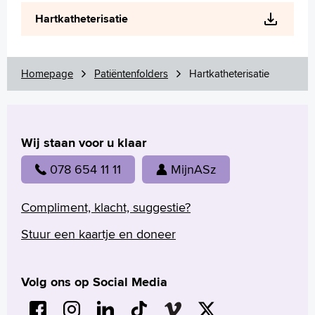
Wetenschappelijk onderzoek
Hartkatheterisatie
+
Tekstgrootte A
Voorleesfunctie
Language
Homepage
Patiëntenfolders
Hartkatheterisatie
Zoeken
English
Wij staan voor u klaar
Français
Polski
078 654 11 11
MijnASz
Türkçe
Arabisch
Compliment, klacht, suggestie?
Stuur een kaartje en doneer
Volg ons op Social Media