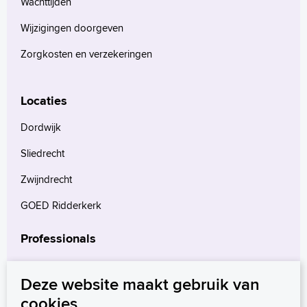
Wachttijden
Wijzigingen doorgeven
Zorgkosten en verzekeringen
Locaties
Dordwijk
Sliedrecht
Zwijndrecht
GOED Ridderkerk
Professionals
Verwijzers
Deze website maakt gebruik van
Wetenschappelijk onderzoek
cookies