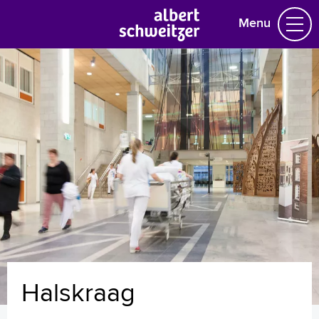
Menu
Homepage
Praktische informatie
Specialismen
Werken en leren
Medewerkers
Contact
MijnASz
Halskraag
Verwijzers