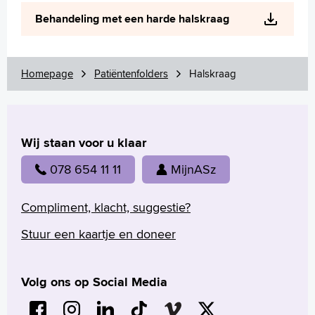
Wetenschappelijk onderzoek
Behandeling met een harde halskraag
+
Tekstgrootte A
Voorleesfunctie
Language
Homepage
Patiëntenfolders
Halskraag
Zoeken
English
Wij staan voor u klaar
Français
Polski
078 654 11 11
MijnASz
Türkçe
Arabisch
Compliment, klacht, suggestie?
Stuur een kaartje en doneer
Volg ons op Social Media