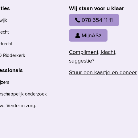
ties
Wij staan voor u klaar
078 654 11 11
wijk
recht
MijnASz
drecht
Compliment, klacht,
 Ridderkerk
suggestie?
essionals
Stuur een kaartje en doneer
jzers
nschappelijk onderzoek
e. Verder in zorg.