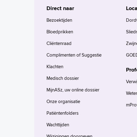
Direct naar
Loca
Bezoektijden
Dord
Bloedprikken
Slied
Cliëntenraad
Zwijn
Complimenten of Suggestie
GOED
Klachten
Prof
Medisch dossier
Verwi
MijnASz, uw online dossier
Wete
Onze organisatie
mProv
Patiëntenfolders
Wachttijden
Wijzigingen doorgeven