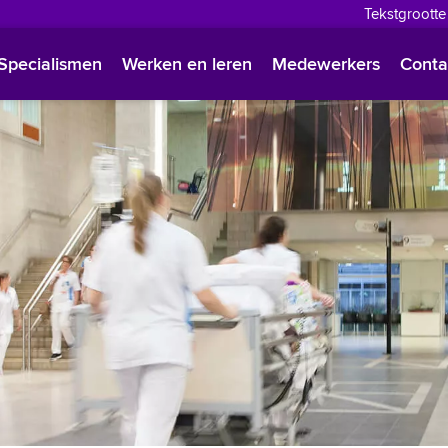
Tekstgrootte
English
Specialismen
Werken en leren
Medewerkers
Conta
Françai
Polski
Türkçe
Arabisc