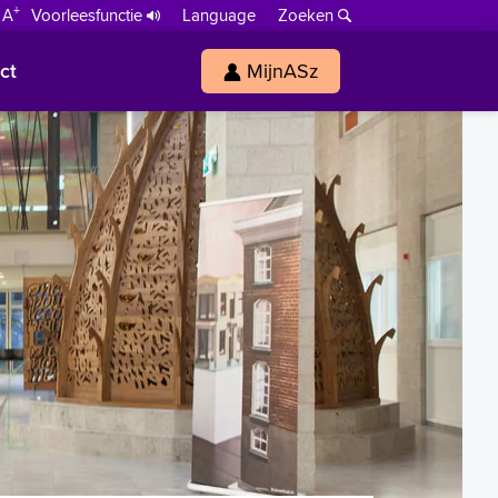
+
 A
Voorleesfunctie
Language
Zoeken
ct
MijnASz
s
h