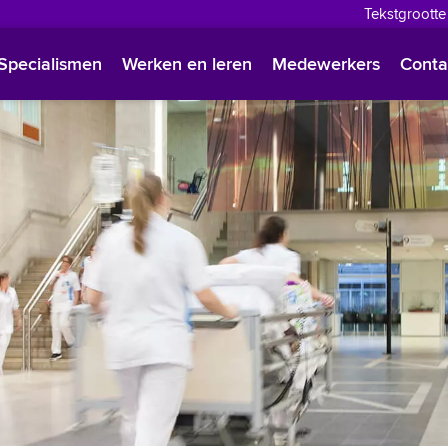
Tekstgrootte
English
Specialismen
Werken en leren
Medewerkers
Conta
Françai
Polski
Türkçe
Arabisc