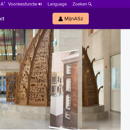
+
 A
Voorleesfunctie
Language
Zoeken
ct
MijnASz
s
h