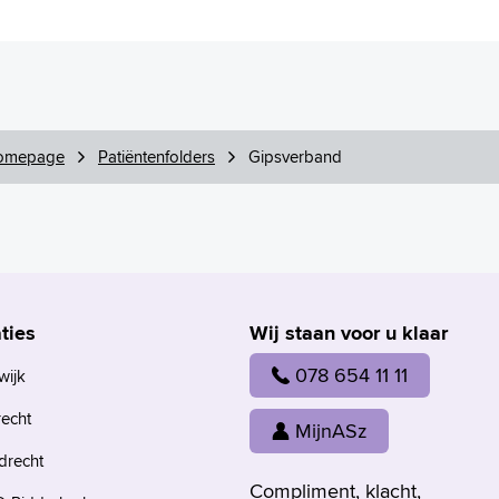
omepage
Patiëntenfolders
Gipsverband
ties
Wij staan voor u klaar
078 654 11 11
wijk
recht
MijnASz
drecht
Compliment, klacht,