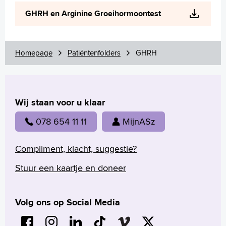
Wetenschappelijk onderzoek
GHRH en Arginine Groeihormoontest
+
Tekstgrootte A
Voorleesfunctie
Language
Homepage
Patiëntenfolders
GHRH
Zoeken
English
Wij staan voor u klaar
Français
Polski
078 654 11 11
MijnASz
Türkçe
Arabisch
Compliment, klacht, suggestie?
Stuur een kaartje en doneer
Volg ons op Social Media