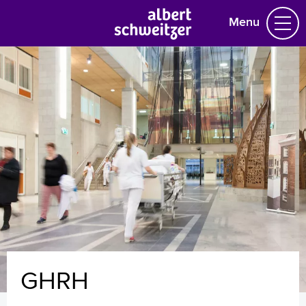
Menu
Homepage
Praktische informatie
Specialismen
Werken en leren
Medewerkers
Contact
MijnASz
GHRH
Verwijzers