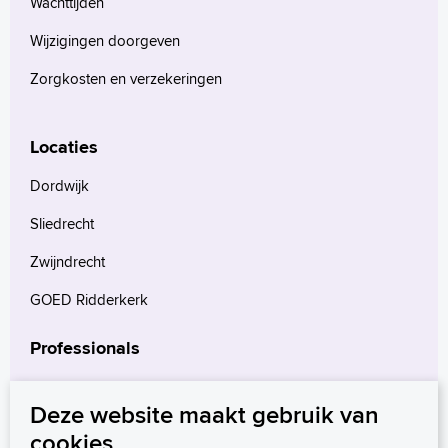
Wachttijden
Wijzigingen doorgeven
Zorgkosten en verzekeringen
Locaties
Dordwijk
Sliedrecht
Zwijndrecht
GOED Ridderkerk
Professionals
Verwijzers
Deze website maakt gebruik van
Wetenschappelijk onderzoek
cookies