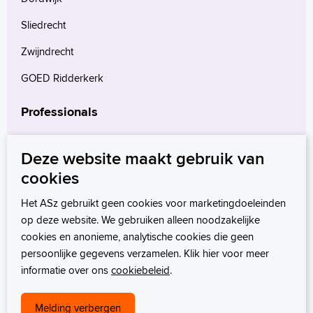
Sliedrecht
Zwijndrecht
GOED Ridderkerk
Professionals
Verwijzers
Deze website maakt gebruik van
Wetenschappelijk onderzoek
cookies
mProve. Verder in zorg.
Het ASz gebruikt geen cookies voor marketingdoeleinden
op deze website. We gebruiken alleen noodzakelijke
cookies en anonieme, analytische cookies die geen
persoonlijke gegevens verzamelen. Klik hier voor meer
informatie over ons
cookiebeleid
.
Melding verbergen