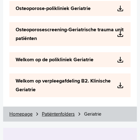
Wetenschappelijk onderzoek
Osteoporose-polikliniek Geriatrie
+
Tekstgrootte A
Voorleesfunctie
Osteoporosescreening-Geriatrische trauma unit
Language
patiënten
Zoeken
English
Welkom op de polikliniek Geriatrie
Français
Polski
Welkom op verpleegafdeling B2. Klinische
Türkçe
Geriatrie
Arabisch
Homepage
Patiëntenfolders
Geriatrie