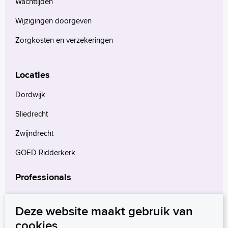
Wachttijden
Wijzigingen doorgeven
Zorgkosten en verzekeringen
Locaties
Dordwijk
Sliedrecht
Zwijndrecht
GOED Ridderkerk
Professionals
Verwijzers
Deze website maakt gebruik van
Wetenschappelijk onderzoek
cookies