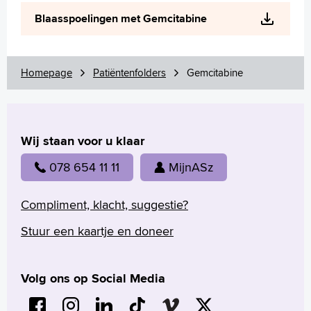
Wetenschappelijk onderzoek
Blaasspoelingen met Gemcitabine
+
Tekstgrootte A
Voorleesfunctie
Language
Homepage
Patiëntenfolders
Gemcitabine
Zoeken
English
Wij staan voor u klaar
Français
Polski
078 654 11 11
MijnASz
Türkçe
Arabisch
Compliment, klacht, suggestie?
Stuur een kaartje en doneer
Volg ons op Social Media