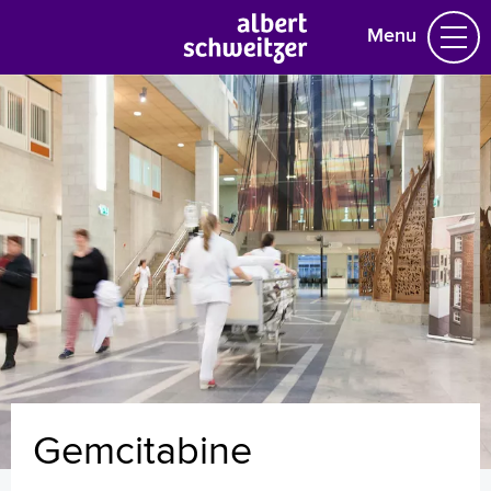
Menu
Homepage
Praktische informatie
Specialismen
Werken en leren
Medewerkers
Contact
MijnASz
Gemcitabine
Verwijzers