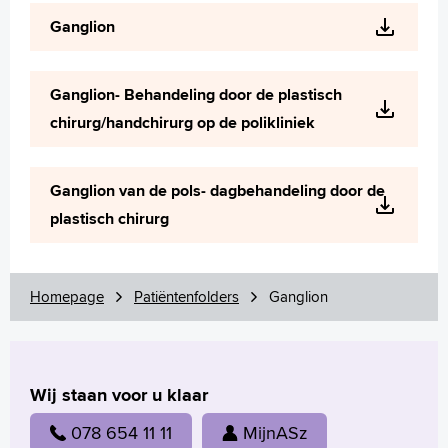
Wetenschappelijk onderzoek
Ganglion
+
Tekstgrootte A
Voorleesfunctie
Ganglion- Behandeling door de plastisch
Language
chirurg/handchirurg op de polikliniek
Zoeken
English
Ganglion van de pols- dagbehandeling door de
Français
plastisch chirurg
Polski
Türkçe
Arabisch
Homepage
Patiëntenfolders
Ganglion
Wij staan voor u klaar
078 654 11 11
MijnASz