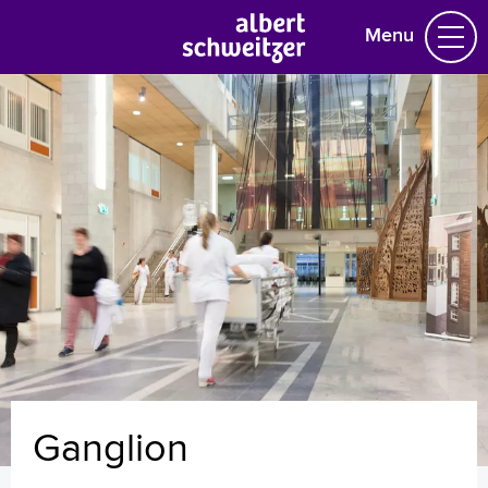
Menu
Homepage
Praktische informatie
Specialismen
Werken en leren
Medewerkers
Contact
MijnASz
Ganglion
Verwijzers