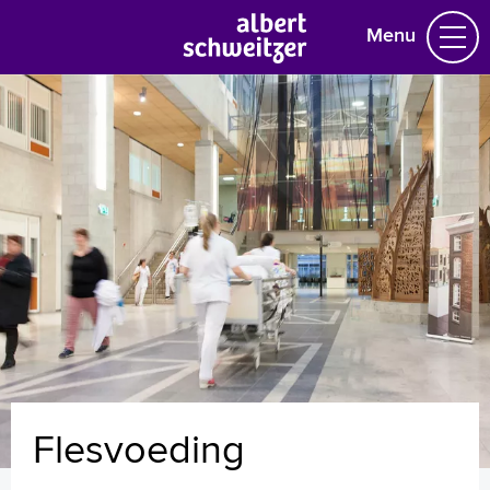
Menu
Homepage
Praktische informatie
Specialismen
Werken en leren
Medewerkers
Contact
MijnASz
Flesvoeding
Verwijzers