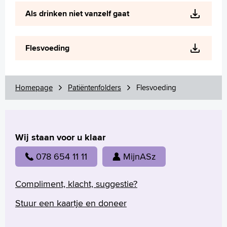
Wetenschappelijk onderzoek
Als drinken niet vanzelf gaat
+
Tekstgrootte A
Voorleesfunctie
Flesvoeding
Language
Zoeken
Homepage
Patiëntenfolders
Flesvoeding
English
Français
Polski
Türkçe
Wij staan voor u klaar
Arabisch
078 654 11 11
MijnASz
Compliment, klacht, suggestie?
Stuur een kaartje en doneer