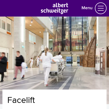
Menu
Homepage
Praktische informatie
Specialismen
Werken en leren
Medewerkers
Contact
MijnASz
Facelift
Verwijzers