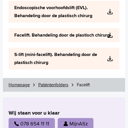
Wetenschappelijk onderzoek
Endoscopische voorhoofdslift (EVL).
+
Tekstgrootte A
Behandeling door de plastisch chirurg
Voorleesfunctie
Language
Facelift. Behandeling door de plastisch chirurg
Zoeken
English
S-lift (mini-facelift). Behandeling door de
Français
plastisch chirurg
Polski
Türkçe
Arabisch
Homepage
Patiëntenfolders
Facelift
Wij staan voor u klaar
078 654 11 11
MijnASz