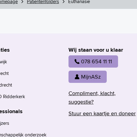
omepage
Patiëntenfolders
Euthanasie
ties
Wij staan voor u klaar
078 654 11 11
wijk
recht
MijnASz
drecht
Compliment, klacht,
 Ridderkerk
suggestie?
essionals
Stuur een kaartje en doneer
jzers
nschappelijk onderzoek