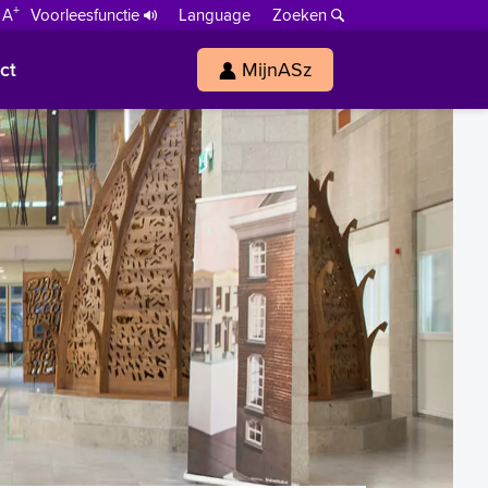
+
 A
Voorleesfunctie
Language
Zoeken
ct
MijnASz
s
h