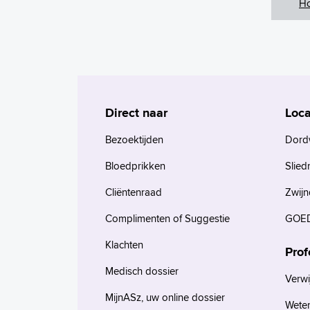
H
Direct naar
Loca
Bezoektijden
Dord
Bloedprikken
Slied
Cliëntenraad
Zwijn
Complimenten of Suggestie
GOED
Klachten
Prof
Medisch dossier
Verwi
MijnASz, uw online dossier
Wete