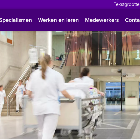
Tekstgrootte
English
Specialismen
Werken en leren
Medewerkers
Conta
Françai
Polski
Türkçe
Arabisc