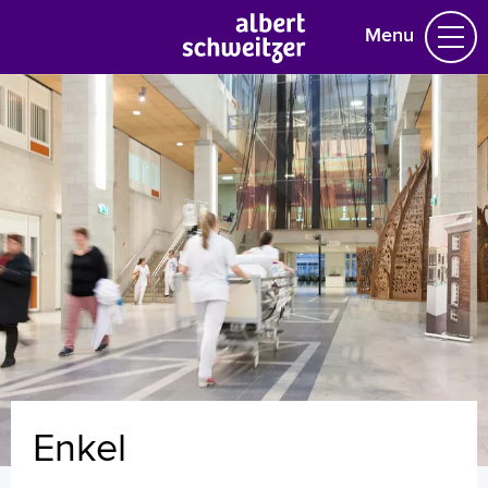
Menu
Homepage
Praktische informatie
Specialismen
Werken en leren
Medewerkers
Contact
MijnASz
Enkel
Verwijzers