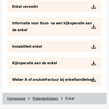
Wetenschappelijk onderzoek
Enkel verzwikt
+
Tekstgrootte A
Voorleesfunctie
Informatie voor thuis- na een kijkoperatie aan
Language
de enkel
Zoeken
English
Instabiliteit enkel
Français
Polski
Kijkoperatie aan de enkel
Türkçe
Arabisch
Weber A of avulsiefractuur bij enkelbandletsel
Homepage
Patiëntenfolders
Enkel