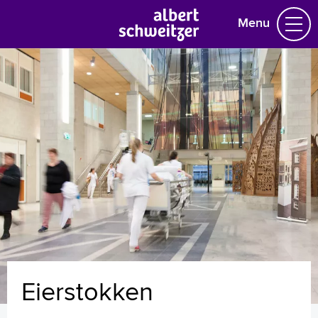
Menu
Homepage
Praktische informatie
Specialismen
Werken en leren
Medewerkers
Contact
MijnASz
Eierstokken
Verwijzers