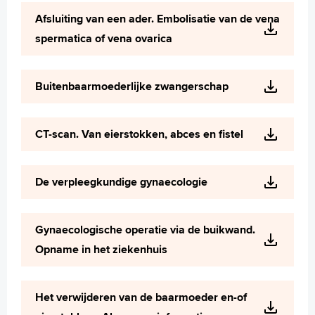
Wetenschappelijk onderzoek
Afsluiting van een ader. Embolisatie van de vena
+
Tekstgrootte A
spermatica of vena ovarica
Voorleesfunctie
Language
Buitenbaarmoederlijke zwangerschap
Zoeken
English
CT-scan. Van eierstokken, abces en fistel
Français
Polski
De verpleegkundige gynaecologie
Türkçe
Arabisch
Gynaecologische operatie via de buikwand.
Opname in het ziekenhuis
Het verwijderen van de baarmoeder en-of